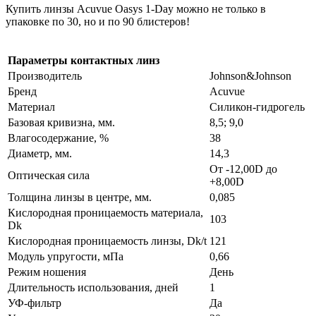
Купить линзы Acuvue Oasys 1-Day можно не только в
упаковке по 30, но и по 90 блистеров!
Параметры контактных линз
Производитель
Johnson&Johnson
Бренд
Acuvue
Материал
Силикон-гидрогель
Базовая кривизна, мм.
8,5; 9,0
Влагосодержание, %
38
Диаметр, мм.
14,3
От -12,00D до
Оптическая сила
+8,00D
Толщина линзы в центре, мм.
0,085
Кислородная проницаемость материала,
103
Dk
Кислородная проницаемость линзы, Dk/t
121
Модуль упругости, мПа
0,66
Режим ношения
День
Длительность использования, дней
1
УФ-фильтр
Да