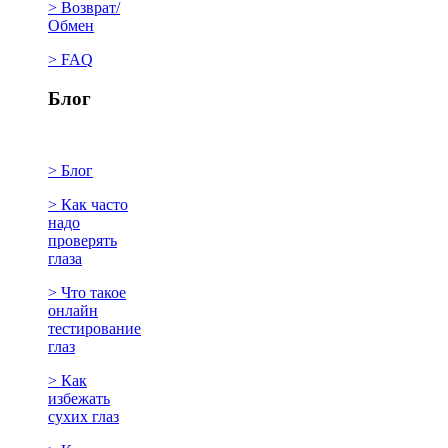
> Возврат/
Обмен
> FAQ
Блог
> Блог
> Как часто
надо
проверять
глаза
> Что такое
онлайн
тестирование
глаз
> Как
избежать
сухих глаз