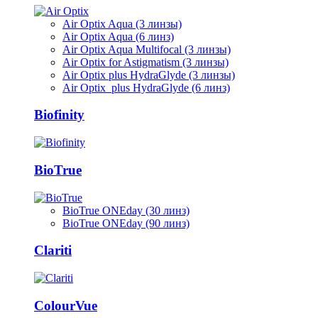
Air Optix Aqua (3 линзы)
Air Optix Aqua (6 линз)
Air Optix Aqua Multifocal (3 линзы)
Air Optix for Astigmatism (3 линзы)
Air Optix plus HydraGlyde (3 линзы)
Air Optix plus HydraGlyde (6 линз)
Biofinity
BioTrue
BioTrue ONEday (30 линз)
BioTrue ONEday (90 линз)
Clariti
ColourVue