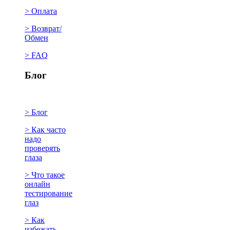
> Оплата
> Возврат/
Обмен
> FAQ
Блог
> Блог
> Как часто
надо
проверять
глаза
> Что такое
онлайн
тестирование
глаз
> Как
избежать