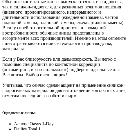
Обычные контактные линзы выпускаются как из гидрогеля,
так и силикон-гидрогеля, для различных режимов ношения
(дневного, пролонгированного, непрерывного) и
длительности использования (ежедневной замены, частой
плановой замены, плановой замены, ежеквартально замены).
В силу своей относительной простоты и громадной
востребованности обычные линзы представлены в
ассортименте всех производителей. Именно на этом сегменте
линз отрабатываются новые технологии производства,
материалы.
Если у Вас близорукость или дальнозоркость, Вы легко с
помощью специалиста по контактной коррекции
(оптометрист, врач-офтальмолог) подберете идеальные для
Вас линзы. Выбор очень широк!
Учитывая, что сейчас сделан акцент на применение силикон-
гидрогелевых материалов для изготовление контактных линз,
отметим последние разработки фирм:
Однодневные линзы:
Acuvue Oasys 1-Day
Dailies Total 1