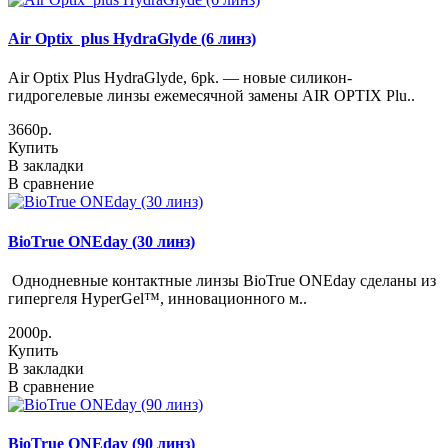
Air Optix plus HydraGlyde (6 линз)
Air Optix Plus HydraGlyde, 6pk. — новые силикон-
гидрогелевые линзы ежемесячной замены AIR OPTIX Plu..
3660р.
Купить
В закладки
В сравнение
BioTrue ONEday (30 линз)
Однодневные контактные линзы BioTrue ONEday сделаны из
гипергеля HyperGel™, инновационного м..
2000р.
Купить
В закладки
В сравнение
BioTrue ONEday (90 линз)