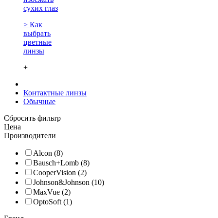
сухих глаз
> Как
выбрать
цветные
линзы
+
Контактные линзы
Обычные
Сбросить фильтр
Цена
Производители
Alcon (8)
Bausch+Lomb (8)
CooperVision (2)
Johnson&Johnson (10)
MaxVue (2)
OptoSoft (1)