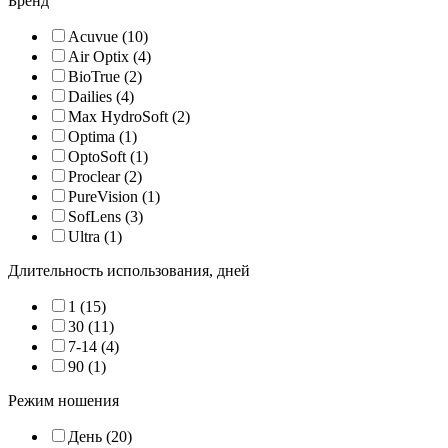
Бренд
Acuvue (10)
Air Optix (4)
BioTrue (2)
Dailies (4)
Max HydroSoft (2)
Optima (1)
OptoSoft (1)
Proclear (2)
PureVision (1)
SofLens (3)
Ultra (1)
Длительность использования, дней
1 (15)
30 (11)
7-14 (4)
90 (1)
Режим ношения
День (20)