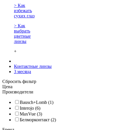
> Как
избежать
сухих глаз
> Как
выбрать
цветные
линзы
+
Контактные линзы
3 месяца
Сбросить фильтр
Цена
Производители
Bausch+Lomb (1)
Interojo (6)
MaxVue (3)
Белморконтакт (2)
Бренд